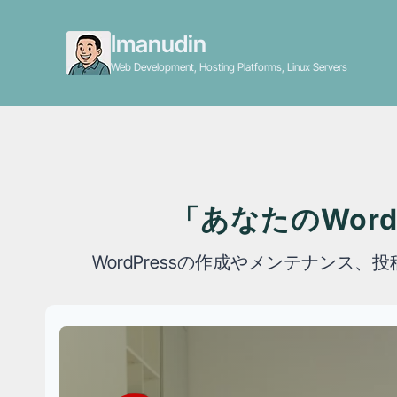
Skip
to
Imanudin
content
Web Development, Hosting Platforms, Linux Servers
「あなたのWor
WordPressの作成やメンテナン