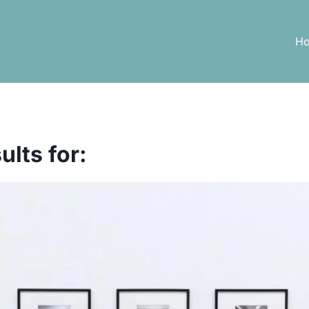
H
ults for: