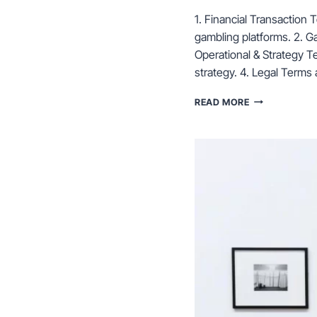
1. Financial Transaction
gambling platforms. 2. G
Operational & Strategy T
strategy. 4. Legal Terms
COMMON
READ MORE
ONLINE
GAMBLING
TERMS
EXPLAINED,
FROM
“DEPOSIT”
TO
“JACKPOT”