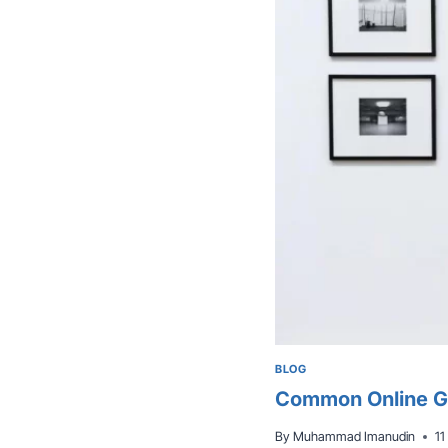
BLOG
Common Online Ga
By
Muhammad Imanudin
11