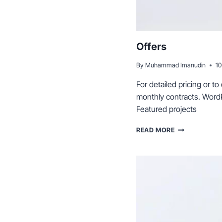
Offers
By
Muhammad Imanudin
10
For detailed pricing or t
monthly contracts. Wor
Featured projects
OFFERS
READ MORE