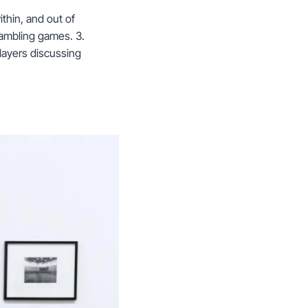
thin, and out of
gambling games. 3.
layers discussing