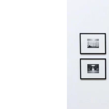
WORDPRESS
サ
イ
ト
の
た
め
の
サ
ー
ビ
ス
へ
よ
う
こ
そ！